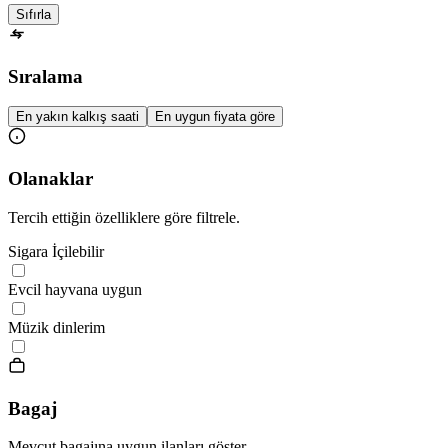
Sıfırla
Sıralama
En yakın kalkış saati
En uygun fiyata göre
Olanaklar
Tercih ettiğin özelliklere göre filtrele.
Sigara İçilebilir
Evcil hayvana uygun
Müzik dinlerim
Bagaj
Mevcut bagajına uygun ilanları göster.