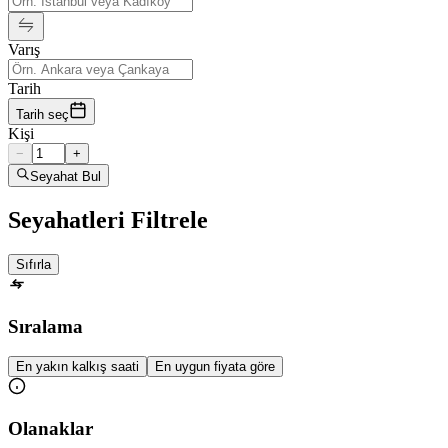
Varış
Tarih
Tarih seç
Kişi
−
+
Seyahat Bul
Seyahatleri Filtrele
Sıfırla
Sıralama
En yakın kalkış saati
En uygun fiyata göre
Olanaklar