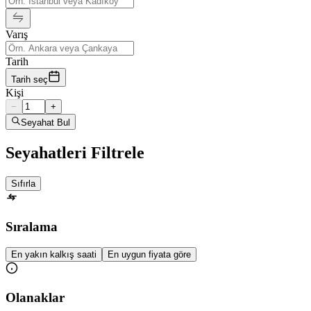
Varış
Tarih
Tarih seç
Kişi
−
+
Seyahat Bul
Seyahatleri Filtrele
Sıfırla
Sıralama
En yakın kalkış saati
En uygun fiyata göre
Olanaklar