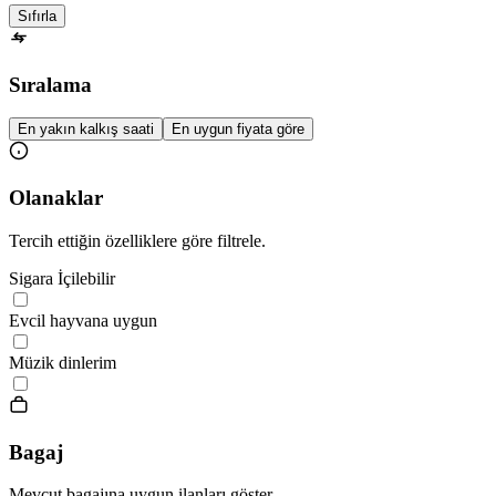
Sıfırla
Sıralama
En yakın kalkış saati
En uygun fiyata göre
Olanaklar
Tercih ettiğin özelliklere göre filtrele.
Sigara İçilebilir
Evcil hayvana uygun
Müzik dinlerim
Bagaj
Mevcut bagajına uygun ilanları göster.